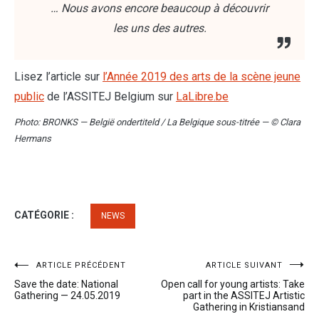
… Nous avons encore beaucoup à découvrir
les uns des autres.
Lisez l’article sur
l’Année 2019 des arts de la scène jeune
public
de l’ASSITEJ Belgium sur
LaLibre.be
Photo: BRONKS — België ondertiteld / La Belgique sous-titrée — © Clara
Hermans
CATÉGORIE :
NEWS
Navigation
ARTICLE PRÉCÉDENT
ARTICLE SUIVANT
Save the date: National
Open call for young artists: Take
de
Gathering — 24.05.2019
part in the ASSITEJ Artistic
Gathering in Kristiansand